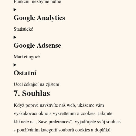
Funkční, nezbytně nutné
polylang
Consent
Google Analytics
to
service
Statistické
complianz
Consent
Google Adsense
to
service
Marketingové
google-
Consent
analytics
Ostatní
to
service
Účel čekající na zjištění
google-
7. Souhlas
Consent
adsense
to
Když poprvé navštívíte náš web, ukážeme vám
service
vyskakovací okno s vysvětlením o cookies. Jakmile
ostatní
kliknete na „Save preferences“, vyjadřujete svůj souhlas
s používáním kategorií souborů cookies a doplňků