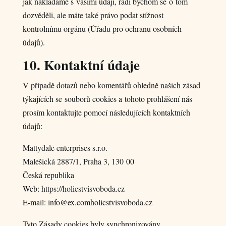
jak nakládáme s vašimi údaji, rádi bychom se o tom
dozvěděli, ale máte také právo podat stížnost
kontrolnímu orgánu (Úřadu pro ochranu osobních
údajů).
10. Kontaktní údaje
V případě dotazů nebo komentářů ohledně našich zásad
týkajících se souborů cookies a tohoto prohlášení nás
prosím kontaktujte pomocí následujících kontaktních
údajů:
Mattydale enterprises s.r.o.
Malešická 2887/1, Praha 3, 130 00
Česká republika
Web:
https://holicstvisvoboda.cz
E-mail:
info@
ex.com
holicstvisvoboda.cz
Tyto Zásady cookies byly synchronizovány