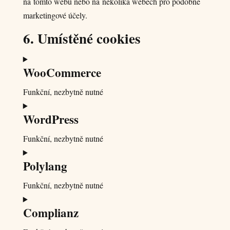
na tomto webu nebo na několika webech pro podobné
marketingové účely.
6. Umístěné cookies
WooCommerce
Funkční, nezbytně nutné
Consent
WordPress
to
service
Funkční, nezbytně nutné
woocommerce
Consent
Polylang
to
service
Funkční, nezbytně nutné
wordpress
Consent
Complianz
to
service