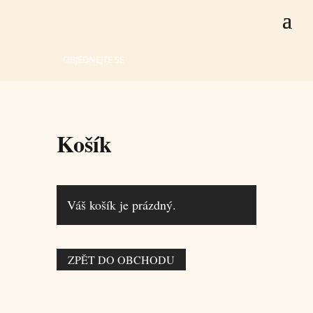
OBJEDNEJTE SE
Košík
Váš košík je prázdný.
ZPĚT DO OBCHODU